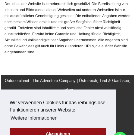
Der Inhalt der Website ist urheberrechtlich geschützt. Die Bereitstellung von
Inhalten und Bildmaterial dieser Webseiten auf anderen Webseiten ist nur
mit ausdrücklicher Genehmigung gestattet. Die enthaltenen Angaben werden
nach bestem Wissen erstellt und mit großer Sorgfalt auf ihre Richtigkeit
geprüft. Trotzdem sind inhaltliche und sachliche Fehler nicht vollständig
auszuschließen. Es wird keine Garantie und Haftung für die Richtigkeit,
Aktualität und Vollständigkeit der Angaben übernommen. Alle Angaben sind
ohne Gewähr, das gilt auch für Links zu anderen URLs, die auf der Website
eingebunden sind.
Outdoorplanet | The Adventure Company | Österreich, Tirol & Gardasee,
Italien
info@outdoorplanet.net
Wir verwenden Cookies für das reibungslose
Tel: + 43 660 2590555
Funktionieren unserer Website.
Team
AGB
Impressum
Jobs / Ausbildung
Weitere Informationen
Privacy und Cookies
Akzeptieren