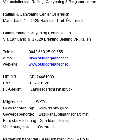
Veranstalter von Rafting, Canyoning & Bergsporttouren
Rafting & Canyoning Center Österreich:
Magerbach 4 a, 6425 Haiming, Tirol, Österreich
Outdoorplanet Canyoning Center Italien:
Via Santuario, 9, 37020 Brentino Belluno VR, Italien
Telefon: 0043 660 25 90 555
e-mail:
info@outdoorplanet.net
web-site:
www.outdoorplanet.net
UID NR.: ATU74661939
FN.: FN 512192z
FB-Gericht: Landesgericht Innsbruck
Mitglied bei: WKO
Gewerbeordnung: www.ris.bka.gv.at
Gewerbebehörde: Bezirkshauptmannschaft Imst
Berufsbezeichnung: Sportdienstleister
Verleihungsstaat: Österreich
Persönlich haftender Gesellschafter GmbH & Co KG: