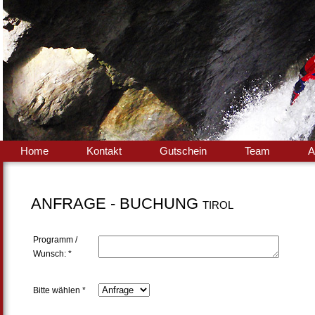
Home
Kontakt
Gutschein
Team
A
ANFRAGE - BUCHUNG
TIROL
Programm /
Wunsch: *
Bitte wählen *