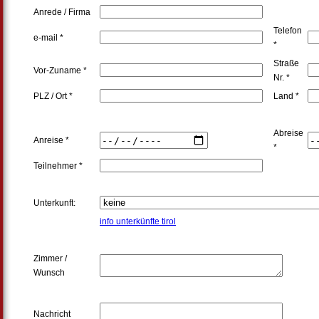
Anrede / Firma
Telefon
e-mail *
*
Straße
Vor-Zuname *
Nr. *
PLZ / Ort *
Land *
Abreise
Anreise *
*
Teilnehmer *
Unterkunft:
info unterkünfte tirol
Zimmer /
Wunsch
Nachricht