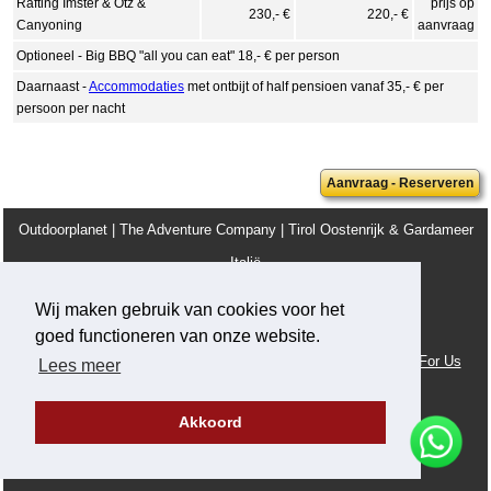
Rafting Imster & Ötz &
prijs op
230,- €
220,- €
Canyoning
aanvraag
Optioneel - Big BBQ "all you can eat" 18,- € per person
Daarnaast -
Accommodaties
met ontbijt of half pensioen vanaf 35,- € per
persoon per nacht
Aanvraag - Reserveren
Outdoorplanet | The Adventure Company | Tirol Oostenrijk & Gardameer
Italië
info@outdoorplanet.net
Wij maken gebruik van cookies voor het
Tel: + 43 660 2590555
goed functioneren van onze website.
Team
Algemene Voorwaarden
Juridische Kennisgeving
Work For Us
Lees meer
Privacy en cookie beleid
Akkoord