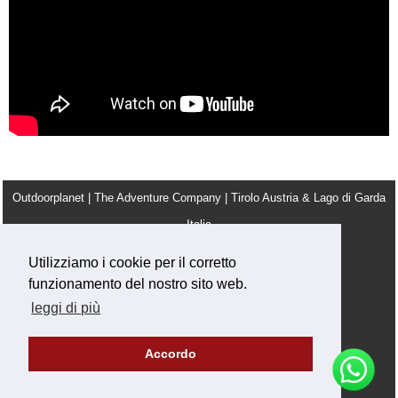
Outdoorplanet | The Adventure Company | Tirolo Austria & Lago di Garda
Italia
info@outdoorplanet.net
Utilizziamo i cookie per il corretto
Tel: + 43 660 2590555
funzionamento del nostro sito web.
Team
Condizioni Generali
Note legali
Lavora con noi
leggi di più
Privacy & Cookie Policy
Accordo