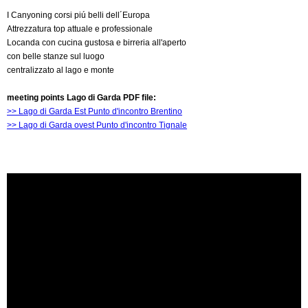
I Canyoning corsi piú belli dell´Europa
Attrezzatura top attuale e professionale
Locanda con cucina gustosa e birreria all'aperto
con belle stanze sul luogo
centralizzato al lago e monte
meeting points Lago di Garda PDF file:
>> Lago di Garda Est Punto d'incontro Brentino
>> Lago di Garda ovest Punto d'incontro Tignale