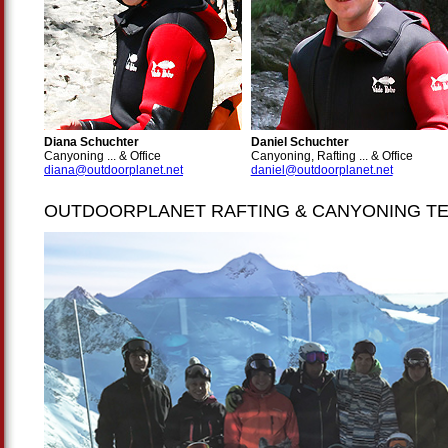
Diana Schuchter
Daniel Schuchter
Canyoning ... & Office
Canyoning, Rafting ... & Office
diana@outdoorplanet.net
daniel@outdoorplanet.net
OUTDOORPLANET RAFTING & CANYONING T