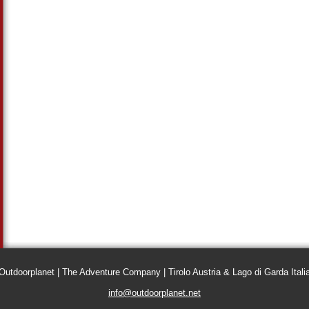
Outdoorplanet | The Adventure Company | Tirolo Austria & Lago di Garda Itali
info@outdoorplanet.net