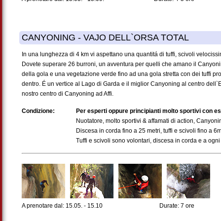
CANYONING - VAJO DELL`ORSA TOTAL
In una lunghezza di 4 km vi aspettano una quantitá di tuffi, scivoli velocis
Dovete superare 26 burroni, un avventura per quelli che amano il Canyoni
della gola e una vegetazione verde fino ad una gola stretta con dei tuffi pr
dentro. É un vertice al Lago di Garda e il miglior Canyoning al centro dell
nostro centro di Canyoning ad Affi.
Condizione:
Per esperti oppure principianti molto sportivi con 
Nuotatore, molto sportivi & affamati di action, Canyon
Discesa in corda fino a 25 metri, tuffi e scivoli fino a 6
Tuffi e scivoli sono volontari, discesa in corda e a ogni
A prenotare dal: 15.05. - 15.10
Durate: 7 ore