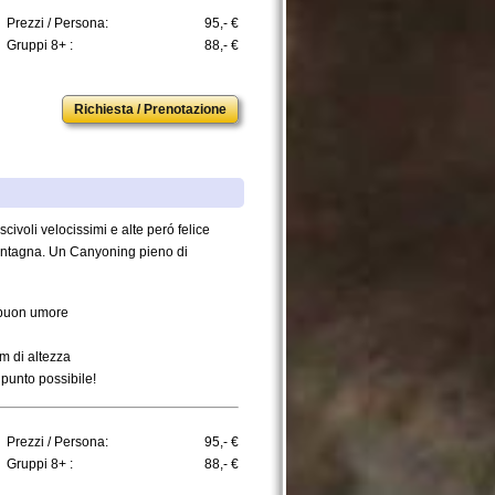
Prezzi / Persona:
95,- €
Gruppi 8+ :
88,- €
Richiesta / Prenotazione
civoli velocissimi e alte peró felice
montagna. Un Canyoning pieno di
e buon umore
0m di altezza
 punto possibile!
Prezzi / Persona:
95,- €
Gruppi 8+ :
88,- €