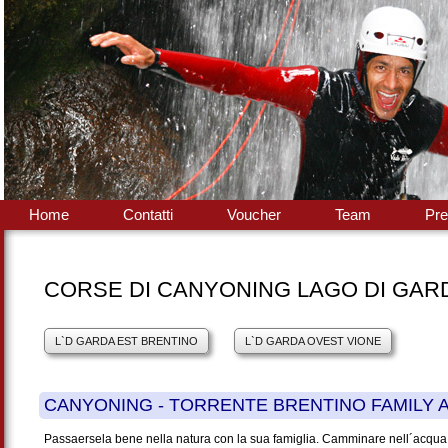
Home
Contatti
Voucher
Team
Pre
CORSE DI CANYONING LAGO DI GA
L`D GARDA EST BRENTINO
L`D GARDA OVEST VIONE
CANYONING - TORRENTE BRENTINO FAMILY
Passaersela bene nella natura con la sua famiglia. Camminare nell´acqua f