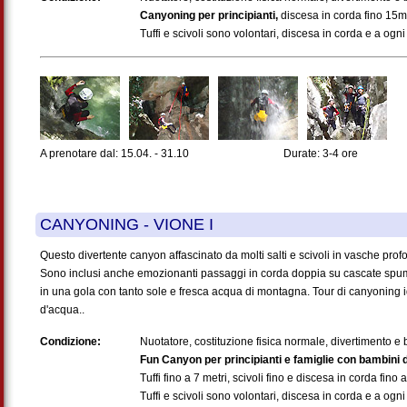
Canyoning per principianti,
discesa in corda fino 15m, 
Tuffi e scivoli sono volontari, discesa in corda e a ogni
A prenotare dal: 15.04. - 31.10
Durate: 3-4 ore
CANYONING - VIONE I
Questo divertente canyon affascinato da molti salti e scivoli in vasche pro
Sono inclusi anche emozionanti passaggi in corda doppia su cascate spum
in una gola con tanto sole e fresca acqua di montagna. Tour di canyoning ide
d'acqua..
Condizione:
Nuotatore, costituzione fisica normale, divertimento 
Fun Canyon per principianti e famiglie con bambini d
Tuffi fino a 7 metri, scivoli fino e discesa in corda fino 
Tuffi e scivoli sono volontari, discesa in corda e a ogni