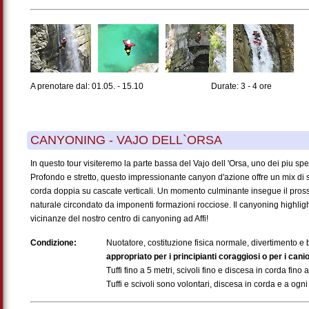
A prenotare dal: 01.05. - 15.10
Durate: 3 - 4 ore
CANYONING - VAJO DELL`ORSA
In questo tour visiteremo la parte bassa del Vajo dell 'Orsa, uno dei piu spe
Profondo e stretto, questo impressionante canyon d'azione offre un mix di sa
corda doppia su cascate verticali. Un momento culminante insegue il pros
naturale circondato da imponenti formazioni rocciose. Il canyoning highlig
vicinanze del nostro centro di canyoning ad Affi!
Condizione:
Nuotatore, costituzione fisica normale, divertimento 
appropriato per i principianti coraggiosi o per i cani
Tuffi fino a 5 metri, scivoli fino e discesa in corda fino 
Tuffi e scivoli sono volontari, discesa in corda e a ogni