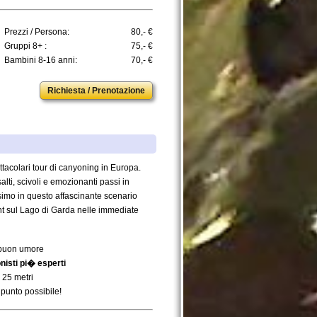
Prezzi / Persona:
80,- €
Gruppi 8+ :
75,- €
Bambini 8-16 anni:
70,- €
Richiesta / Prenotazione
ttacolari tour di canyoning in Europa.
lti, scivoli e emozionanti passi in
simo in questo affascinante scenario
ht sul Lago di Garda nelle immediate
e buon umore
onisti pi� esperti
a 25 metri
 punto possibile!