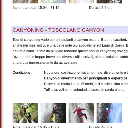
A prenotare dal: 15.04. - 31.10
Durate: 5-6 ore
CANYONING - TOSCOLANO CANYON
Tour di canyoning vario per principianti e canyon esperti. Il tour e caratter
anche nei mesi estivi, e una delle gole piu acquatiche sul Lago di Garda. B
naturale come la foresta pluviale rendono questo tour di canyoning soleggi
l'azione non e troppo breve con diversi salti e scivoli, alcune calate in cor
una grotta impressionante da attraversare
Condizione:
Nuotatore, costituzione fisica normale, divertimento 
Canyon di divertimento per principianti & esperti pe
Discesa in corda fino a 15 metri, tuffi e scivoli fino a 8
Tuffi e scivoli sono volontari, discesa in corda e a ogni
A prenotare dal: 15.05. - 15.09.
Durate: 4-5 ore