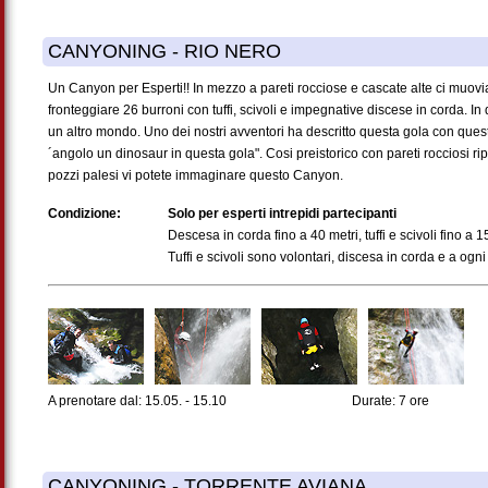
CANYONING - RIO NERO
Un Canyon per Esperti!! In mezzo a pareti rocciose e cascate alte ci muovia
fronteggiare 26 burroni con tuffi, scivoli e impegnative discese in corda. In
un altro mondo. Uno dei nostri avventori ha descritto questa gola con quest
´angolo un dinosaur in questa gola". Cosi preistorico con pareti rocciosi ri
pozzi palesi vi potete immaginare questo Canyon.
Condizione:
Solo per esperti intrepidi partecipanti
Descesa in corda fino a 40 metri, tuffi e scivoli fino a 
Tuffi e scivoli sono volontari, discesa in corda e a ogni
A prenotare dal: 15.05. - 15.10
Durate: 7 ore
CANYONING - TORRENTE AVIANA