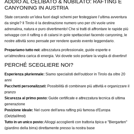
ADDIO AL CELIBATO & NUBILATO: RAFTING E
CANYONING IN AUSTRIA
State cercando un’idea fuori dagli schemi per festeggiare l’ultima avventura
da single? Il Tirolo è la destinazione numero uno per chi vuole unire
adrenalina, natura e puro divertimento! Che si tratti di affrontare le rapide più
selvagge con il rafting o di calarsi in gole spettacolari facendo canyoning, le
nostre attività sono pensate per rendere questo evento leggendario.
Prepariamo tutto noi:
attrezzatura professionale, guide esperte e
un'atmosfera carica di energia. Voi dovete solo portare la voglia di divertirvi!
PERCHÉ SCEGLIERE NOI?
Esperienza pluriennale:
Siamo specialisti dell'outdoor in Tirolo da oltre 20
anni
Pacchetti personalizzati:
Possibilità di combinare più attività e organizzare il
pranzo
Sicurezza al primo posto:
Guide certificate e attrezzatura tecnica di ultima
generazione
Posizione ideale:
Nel cuore dell'area rafting più famosa d'Europa
(Oetztal/Imst)
Tutto in un unico posto:
Alloggi accoglienti con trattoria tipica e "Biergarten"
(giardino della birra) direttamente presso la nostra base