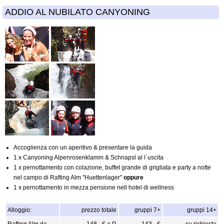
ADDIO AL NUBILATO CANYONING
Accoglienza con un aperitivo & presentare la guida
1 x Canyoning Alpenrosenklamm & Schnapsl al l´uscita
1 x pernottamento con colazione, buffet grande di grigliata e party a notte
nel campo di Rafting Alm "Huettenlager"
oppure
1 x pernottamento in mezza pensione nell hotel di wellness
Alloggio:
prezzo totale
gruppi 7+
gruppi 14+
Rafting Alm da
148,- € a P.
143,- €
su richiesta