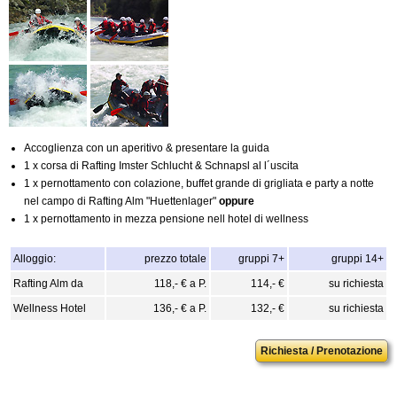
Accoglienza con un aperitivo & presentare la guida
1 x corsa di Rafting Imster Schlucht & Schnapsl al l´uscita
1 x pernottamento con colazione, buffet grande di grigliata e party a notte
nel campo di Rafting Alm "Huettenlager"
oppure
1 x pernottamento in mezza pensione nell hotel di wellness
Alloggio:
prezzo totale
gruppi 7+
gruppi 14+
Rafting Alm da
118,- € a P.
114,- €
su richiesta
Wellness Hotel
136,- € a P.
132,- €
su richiesta
Richiesta / Prenotazione