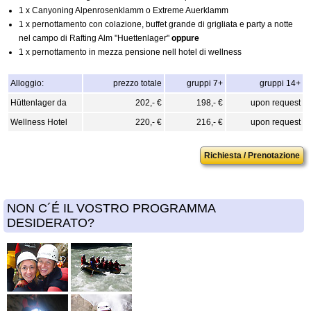
1 x Canyoning Alpenrosenklamm o Extreme Auerklamm
1 x pernottamento con colazione, buffet grande di grigliata e party a notte
nel campo di Rafting Alm "Huettenlager"
oppure
1 x pernottamento in mezza pensione nell hotel di wellness
Alloggio:
prezzo totale
gruppi 7+
gruppi 14+
Hüttenlager da
202,- €
198,- €
upon request
Wellness Hotel
220,- €
216,- €
upon request
Richiesta / Prenotazione
NON C´É IL VOSTRO PROGRAMMA
DESIDERATO?