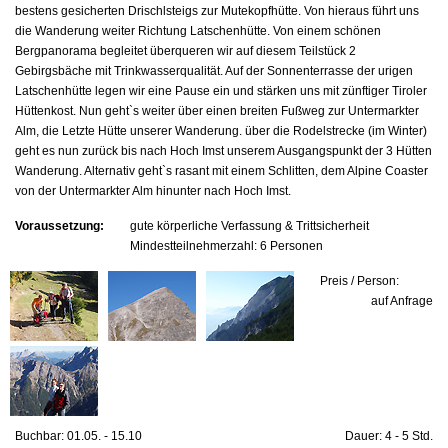
bestens gesicherten Drischlsteigs zur Mutekopfhütte. Von hieraus führt uns
die Wanderung weiter Richtung Latschenhütte. Von einem schönen
Bergpanorama begleitet überqueren wir auf diesem Teilstück 2
Gebirgsbäche mit Trinkwasserqualität. Auf der Sonnenterrasse der urigen
Latschenhütte legen wir eine Pause ein und stärken uns mit zünftiger Tiroler
Hüttenkost. Nun geht`s weiter über einen breiten Fußweg zur Untermarkter
Alm, die Letzte Hütte unserer Wanderung. über die Rodelstrecke (im Winter)
geht es nun zurück bis nach Hoch Imst unserem Ausgangspunkt der 3 Hütten
Wanderung. Alternativ geht`s rasant mit einem Schlitten, dem Alpine Coaster
von der Untermarkter Alm hinunter nach Hoch Imst.
Voraussetzung:
gute körperliche Verfassung & Trittsicherheit
Mindestteilnehmerzahl: 6 Personen
Preis / Person:
auf Anfrage
Buchbar: 01.05. - 15.10
Dauer: 4 - 5 Std.