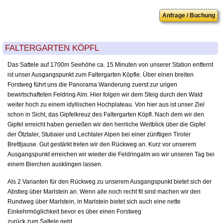
Anfrage / Buchung
FALTERGARTEN KÖPFL
Das Sattele auf 1700m Seehöhe ca. 15 Minuten von unserer Station entfernt
ist unser Ausgangspunkt zum Faltergarten Köpfle. Über einen breiten
Forstweg führt uns die Panorama Wanderung zuerst zur urigen
bewirtschafteten Feldring Alm. Hier folgen wir dem Steig durch den Wald
weiter hoch zu einem idyllischen Hochplateau. Von hier aus ist unser Ziel
schon in Sicht, das Gipfelkreuz des Faltergarten Köpfl. Nach dem wir den
Gipfel erreicht haben genießen wir den herrliche Weitblick über die Gipfel
der Ötztaler, Stubaier und Lechtaler Alpen bei einer zünftigen Tiroler
Brettljause. Gut gestärkt treten wir den Rückweg an. Kurz vor unserem
Ausgangspunkt erreichen wir wieder die Feldringalm wo wir unseren Tag bei
einem Bierchen ausklingen lassen.
Als 2 Varianten für den Rückweg zu unserem Ausgangspunkt bietet sich der
Abstieg über Marlstein an. Wenn alle noch recht fit sind machen wir den
Rundweg über Marlstein, in Marlstein bietet sich auch eine nette
Einkehrmöglichkeit bevor es über einen Forstweg
zurück zum Sattele geht.