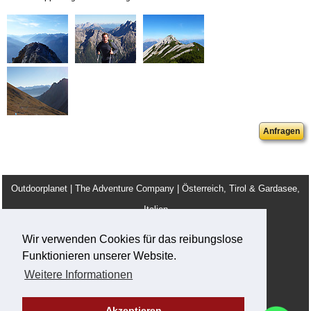
Anfragen
Outdoorplanet | The Adventure Company | Österreich, Tirol & Gardasee,
Italien
info@outdoorplanet.net
Wir verwenden Cookies für das reibungslose
Tel: + 43 660 2590555
Funktionieren unserer Website.
Team
AGB
Impressum
Jobs / Ausbildung
Weitere Informationen
Privacy und Cookies
Akzeptieren