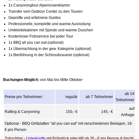
1x Canyoningtour Alpenrosenklamm
Transfer vom Outdoor Center zu den Touren
Geprüfte und erfahrene Guides
Professionelle, komplette und warme Ausrüstung
Umkleidekabinen mit Spinde und warme Duschen
Kostenloser Fotoservice bei jeder Tour
1x BBQ all you can eat (optional)
1x Übernachtung in der gew. Kategorie (optional)
1x Bierführung in der Schlossbrauerei (optional)
Buchungen Möglich:
von Mai bis Mitte Oktober
ab 14
Preise pro Teilnehmer:
regulär
ab 7 Teilnehmer
Teilnehmer
auf
Rafting & Canyoning
150,- €
145,- €
Anfrage
Optional - BBQ-Grillplatten "all you can eat" mit verschiedenen Beilagen, 18-
€ pro Person
Zubuchbar -
Unterkünfte
mit Frühstück oder HP ab 35,- € pro Person & Nacht