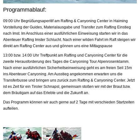
Programmablauf:
09:00 Uhr Begrüßungsaperitif am Rafting & Canyoning Center in Haiming
Vorstellung der Guides, Materialausgabe und Transfer zum Rafting Einstieg
nach Imst. Im Anschluss einer ausführlichen Einweisung starten wir in das
Abenteuer Rafting Imster Schlucht. Nach einer wilden Fahrt im Raft steigen wir
direkt am Rafting Center aus und gönnen uns eine Mittagspause
13:00 bzw. 14:00 Uhr Treffpunkt am Rafting und Canyoning Center für die
zweite Herausforderung des Tages die Canyoning Tour Alpenrosenklamm.
Nach einer ausführlichen Sicherheitseinweisung geht es am freien Seil 15m
ins Abenteuer Canyoning. Am Ausstieg angekommen erwarten uns die
Transferbusse und bringen uns zurück zum Rafting & Canyoning Center. Jetzt
ist es Zeit für ein Tiroler Schnapsl, gemeinsam stoßen wir mit der Braut bzw.
dem Bräutigam auf das Erlebte und die Zukunft an.
Das Programm können wir auch gerne auf 2 Tage mit verschieden Startzeiten
aufteilen.