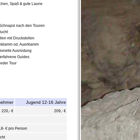
chen, Spaß & gute Laune
 Schnapsl nach den Touren
lucht
len mit Druckstollen
nklamm od. Auerklamm
ionelle Ausrüstung
d erfahrene Guides
 jeder Tour
lnehmer
Jugend 12-16 Jahre
220,- €
209,- €
 18- € pro Person
cht