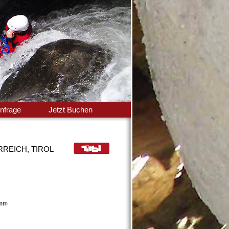
nfrage
Jetzt Buchen
REICH, TIROL
amm