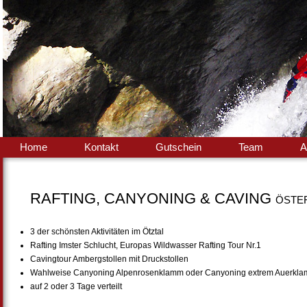
Home
Kontakt
Gutschein
Team
A
RAFTING, CANYONING & CAVING
ÖSTER
3 der schönsten Aktivitäten im Ötztal
Rafting Imster Schlucht, Europas Wildwasser Rafting Tour Nr.1
Cavingtour Ambergstollen mit Druckstollen
Wahlweise Canyoning Alpenrosenklamm oder Canyoning extrem Auerkl
auf 2 oder 3 Tage verteilt