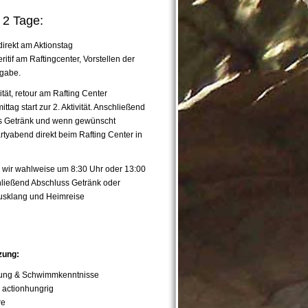
 2 Tage:
irekt am Aktionstag
tif am Raftingcenter, Vorstellen der
sgabe.
vität, retour am Rafting Center
tag start zur 2. Aktivität. Anschließend
s Getränk und wenn gewünscht
artyabend direkt beim Rafting Center in
 wir wahlweise um 8:30 Uhr oder 13:00
schließend Abschluss Getränk oder
Ausklang und Heimreise
zung:
sung & Schwimmkenntnisse
 actionhungrig
re