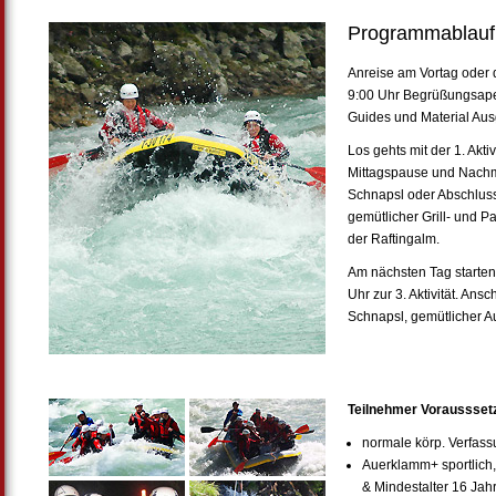
Programmablauf
Anreise am Vortag oder d
9:00 Uhr Begrüßungsaperi
Guides und Material Au
Los gehts mit der 1. Akti
Mittagspause und Nachmit
Schnapsl oder Abschlus
gemütlicher Grill- und P
der Raftingalm.
Am nächsten Tag starten
Uhr zur 3. Aktivität. An
Schnapsl, gemütlicher 
Teilnehmer Voraussset
normale körp. Verfas
Auerklamm+ sportlich,
& Mindestalter 16 Jah