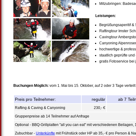
Mitzubringen: Badesa
Leistungen:
Begrüßungsaperitif &
Raftingtour Imster Sch
Cavingtour Ambergstol
Canyoning Alpenrose
hochwertige & profess
staatlich geprüfte un
gratis Fotoservice bei
Buchungen Möglich:
vom 1. Mai bis 15. Oktober, auf 2 oder 3 Tage verteilt
Preis pro Teilnehmer:
regulär
ab 7 Tei
Rafting & Caving & Canyoning
230,- €
Gruppenpreise ab 14 Teilnehmer auf Anfrage
Optional - BBQ-Grillplatten "all you can eat" mit verschiedenen Beilagen,
Zubuchbar -
Unterkünfte
mit Frühstück oder HP ab 35,- € pro Person & Na