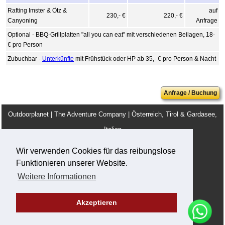
Rafting Imster & Ötz &
auf
230,- €
220,- €
Canyoning
Anfrage
Optional - BBQ-Grillplatten "all you can eat" mit verschiedenen Beilagen, 18-
€ pro Person
Zubuchbar -
Unterkünfte
mit Frühstück oder HP ab 35,- € pro Person & Nacht
Anfrage / Buchung
Outdoorplanet | The Adventure Company | Österreich, Tirol & Gardasee,
Italien
info@outdoorplanet.net
Wir verwenden Cookies für das reibungslose
Tel: + 43 660 2590555
Funktionieren unserer Website.
Team
AGB
Impressum
Jobs / Ausbildung
Weitere Informationen
Privacy und Cookies
Akzeptieren