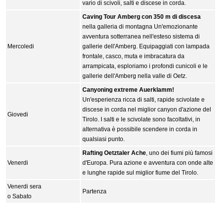
vario di scivoli, salti e discese in corda.
Caving Tour Amberg con 350 m di discesa
nella galleria di montagna Un'emozionante
avventura sotterranea nell'esteso sistema di
Mercoledi
gallerie dell'Amberg. Equipaggiati con lampada
frontale, casco, muta e imbracatura da
arrampicata, esploriamo i profondi cunicoli e le
gallerie dell'Amberg nella valle di Oetz.
Canyoning extreme Auerklamm!
Un'esperienza ricca di salti, rapide scivolate e
discese in corda nel miglior canyon d'azione del
Giovedi
Tirolo. I salti e le scivolate sono facoltativi, in
alternativa è possibile scendere in corda in
qualsiasi punto.
Rafting Oetztaler Ache
, uno dei fiumi più famosi
Venerdi
d'Europa. Pura azione e avventura con onde alte
e lunghe rapide sul miglior fiume del Tirolo.
Venerdi sera
Partenza
o Sabato