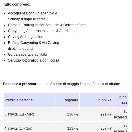
Tutto compreso:
Accoglienza con un aperitivo &
Schnapsl dopo le corse
Corsa di Rafting Imster Schlucht & Oetztaler Ache
Canyoning Alpenrosenklamm & Auerklamm
Caving Ambergstollen
Rafting Canyoning & via Caving
di ottima qualitá
Guida esperta e abilitata
Servizio fotografico a ogni corsa
Possibile a prenotare
da metá mese di maggio fino metá mesa di ottobre
Gruppi
Prezzo a persona:
regolare
Gruppi 7+
14+
su
3 attivitá (Lu - Mer)
230,- €
221,- €
richiesta
su
4 attivitá (Li - Gio)
319,- €
307,- €
richiesta