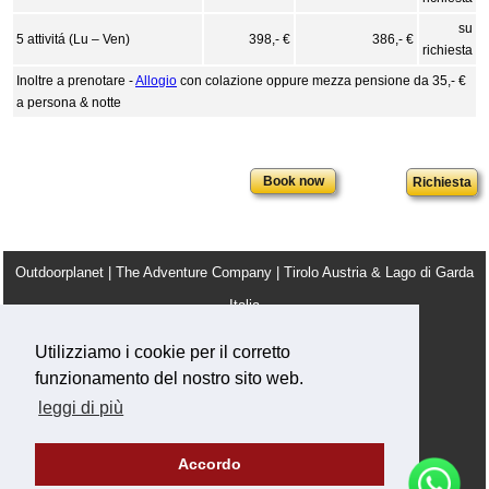
su
5 attivitá (Lu – Ven)
398,- €
386,- €
richiesta
Inoltre a prenotare -
Allogio
con colazione oppure mezza pensione da 35,- €
a persona & notte
Richiesta
Outdoorplanet | The Adventure Company | Tirolo Austria & Lago di Garda
Italia
info@outdoorplanet.net
Utilizziamo i cookie per il corretto
Tel: + 43 660 2590555
funzionamento del nostro sito web.
Team
Condizioni Generali
Note legali
Lavora con noi
leggi di più
Privacy & Cookie Policy
Accordo